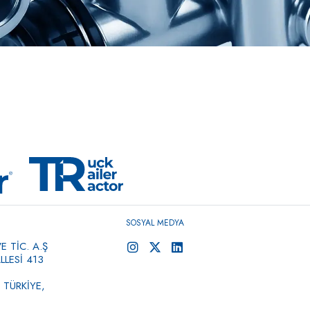
SOSYAL MEDYA
 TİC. A.Ş
LESİ 413
 TÜRKİYE,