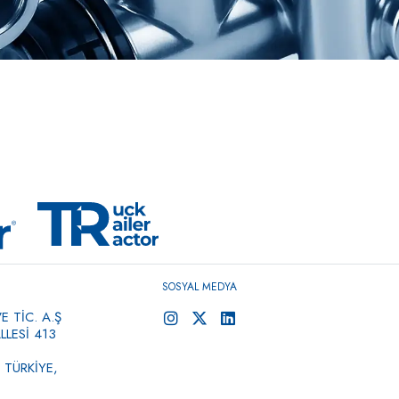
SOSYAL MEDYA
 TİC. A.Ş
LESİ 413
 TÜRKİYE,