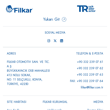
Yukarı Git
SOSYAL MEDYA
ADRES
TELEFON & E-POSTA
FİLKAR OTOMOTİV SAN. VE TİC.
+90 332 239 07 61
A.Ş
+90 332 239 07 62
BÜYÜKKAYACIK OSB MAHALLESİ
+90 332 239 07 63
413 NOLU SOKAK,
NO: 11 SELÇUKLU, KONYA,
FAX: +90 332 239 07 64
TÜRKİYE, 42250
filkar@filkar.com.tr
SİTE HARİTASI
FİLKAR KURUMSAL
MEDYA