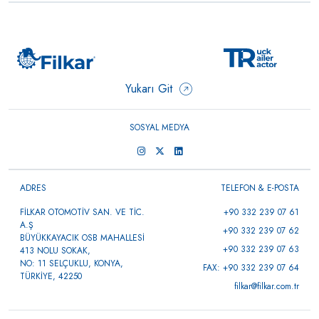
→
Fendt
0 ÜRÜN
0 ÜRÜN
0 ÜRÜN
Yukarı Git
SOSYAL MEDYA
ADRES
TELEFON & E-POSTA
FİLKAR OTOMOTİV SAN. VE TİC.
+90 332 239 07 61
A.Ş
+90 332 239 07 62
BÜYÜKKAYACIK OSB MAHALLESİ
+90 332 239 07 63
413 NOLU SOKAK,
NO: 11 SELÇUKLU, KONYA,
FAX: +90 332 239 07 64
TÜRKİYE, 42250
filkar@filkar.com.tr