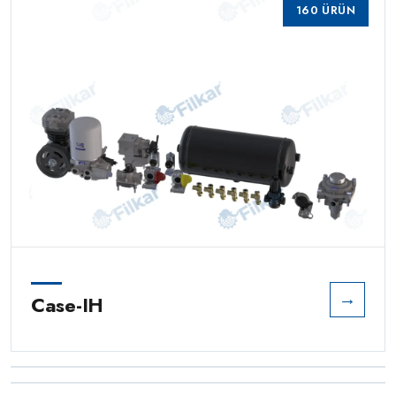
160 ÜRÜN
→
Case-IH
→
Claas
→
Deutz-Fahr