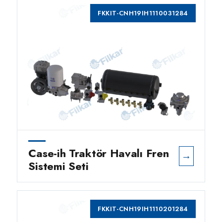
FKKIT-CNH19IH1110031284
Case-ih Traktör Havalı Fren
→
Sistemi Seti
FKKIT-CNH19IH1110201284