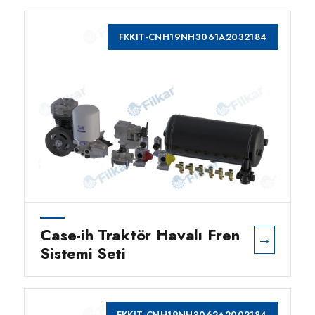
FKKIT-CNH19NH3061A2032184
Case-ih Traktör Havalı Fren
→
Sistemi Seti
FKKIT-CNH19NH3062A2002184