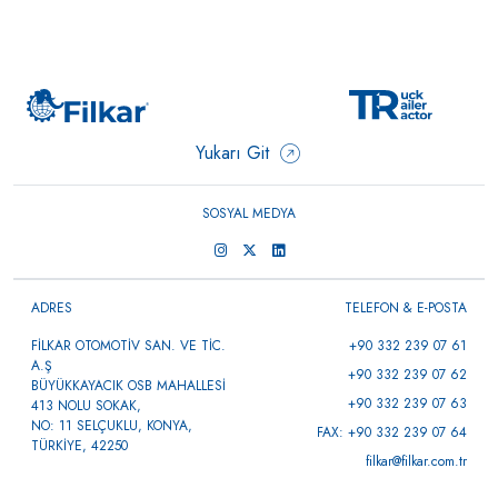
Yukarı Git
SOSYAL MEDYA
ADRES
TELEFON & E-POSTA
FİLKAR OTOMOTİV SAN. VE TİC.
+90 332 239 07 61
A.Ş
+90 332 239 07 62
BÜYÜKKAYACIK OSB MAHALLESİ
+90 332 239 07 63
413 NOLU SOKAK,
NO: 11 SELÇUKLU, KONYA,
FAX: +90 332 239 07 64
TÜRKİYE, 42250
filkar@filkar.com.tr