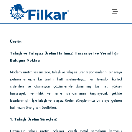
Üretim
Talaşlı ve Talaşsız Üretim Hattımız: Hassasiyet ve Verimliliğin
Buluşma Noktası
Modern üretim tesisimizde, talaşlı ve talaşsız üretim yöntemlerini bir araya
getiren entegre bir üretim hattı işletmekteyiz. İleri teknoloji kontrol
sistemleri ve otomasyon çözümleriyle donatılmış bu hat, yüksek
hassasiyet, verimlilik ve kalite standartlarını karşılayacak şekilde
tasarlanmıştır. İşte talaşlı ve talaşsız üretim süreçlerimizi bir araya getiren
hattımızın öne çıkan özellikleri:
1. Talaşlı Üretim Süreçleri:
Hattımızın talaşlı üretim bölümü, çeşitli metal parçaların karmaşık