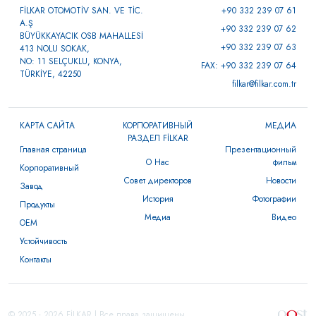
FİLKAR OTOMOTİV SAN. VE TİC.
+90 332 239 07 61
A.Ş
+90 332 239 07 62
BÜYÜKKAYACIK OSB MAHALLESİ
+90 332 239 07 63
413 NOLU SOKAK,
NO: 11 SELÇUKLU, KONYA,
FAX: +90 332 239 07 64
TÜRKİYE, 42250
filkar@filkar.com.tr
КАРТА САЙТА
КОРПОРАТИВНЫЙ
МЕДИА
РАЗДЕЛ FİLKAR
Главная страница
Презентационный
О Нас
фильм
Корпоративный
Совет директоров
Новости
Завод
История
Фотографии
Продукты
Медиа
Видео
OEM
Устойчивость
Контакты
© 2025 - 2026 FİLKAR | Все права защищены.