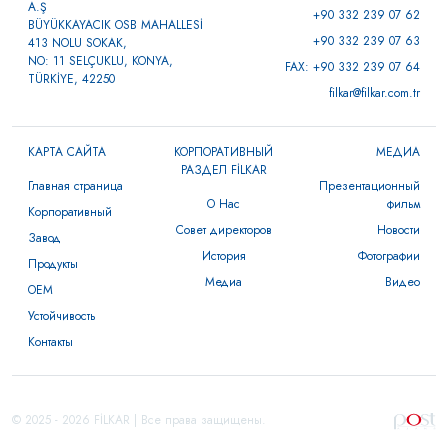
A.Ş
+90 332 239 07 62
BÜYÜKKAYACIK OSB MAHALLESİ
+90 332 239 07 63
413 NOLU SOKAK,
NO: 11 SELÇUKLU, KONYA,
FAX: +90 332 239 07 64
TÜRKİYE, 42250
filkar@filkar.com.tr
КАРТА САЙТА
КОРПОРАТИВНЫЙ
МЕДИА
РАЗДЕЛ FİLKAR
Главная страница
Презентационный
О Нас
фильм
Корпоративный
Совет директоров
Новости
Завод
История
Фотографии
Продукты
Медиа
Видео
OEM
Устойчивость
Контакты
© 2025 - 2026 FİLKAR | Все права защищены.