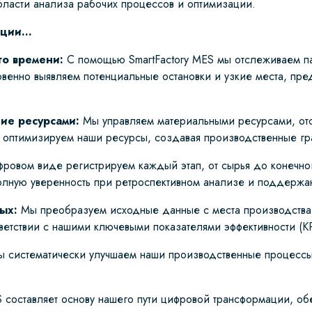
бласти анализа рабочих процессов и оптимизации.
ации…
го времени:
С помощью SmartFactory MES мы отслеживаем па
венно выявляем потенциальные остановки и узкие места, пр
ие ресурсами:
Мы управляем материальными ресурсами, от
оптимизируем наши ресурсы, создавая производственные гра
ровом виде регистрируем каждый этап, от сырья до конечног
олную уверенность при ретроспективном анализе и поддержан
ых:
Мы преобразуем исходные данные с места производства
етствии с нашими ключевыми показателями эффективности (KP
 систематически улучшаем наши производственные процессы 
составляет основу нашего пути цифровой трансформации, об