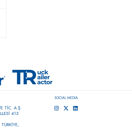
SOCIAL MEDIA
 TİC. A.Ş
LESİ 413
 TÜRKİYE,