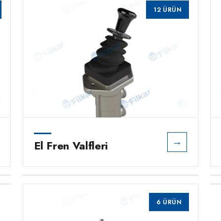
12 ÜRÜN
→
El Fren Valfleri
Valvole relè per veicoli
→
commerciali
0 ÜRÜN
6 ÜRÜN