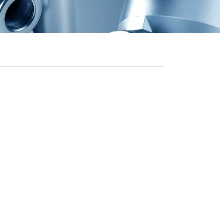
Unità di trattamento aria e
→
kit di riparazione per veicoli
commerciali
0 ÜRÜN