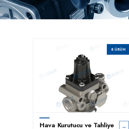
8 ÜRÜN
Hava Kurutucu ve Tahliye
→