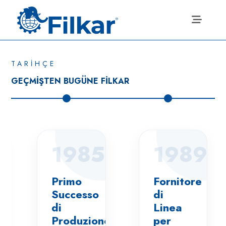
TARİHÇE
GEÇMİŞTEN BUGÜNE FİLKAR
4
1985
1989
ne
Primo
Fornitore
Successo
di
di
Linea
Produzione
per