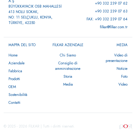
A.Ş
+90 332 239 07 62
BÜYÜKKAYACIK OSB MAHALLESİ
+90 332 239 07 63
413 NOLU SOKAK,
NO: 11 SELÇUKLU, KONYA,
FAX: +90 332 239 07 64
TÜRKİYE, 42250
filkar@filkar.com.tr
MAPPA DEL SITO
FİLKAR AZIENDALE
MEDIA
Home
Chi Siamo
Video di
presentazione
Aziendale
Consiglio di
amministrazione
Notizie
Fabbrica
Storia
Foto
Prodotti
Media
Video
OEM
Sostenibilità
Contatti
© 2025 - 2026 FİLKAR | Tutti i diritti riservati.