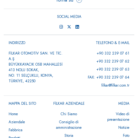
SOCIAL MEDIA
INDIRIZZO
TELEFONO & E-MAIL
FİLKAR OTOMOTİV SAN. VE TİC.
+90 332 239 07 61
A.Ş
+90 332 239 07 62
BÜYÜKKAYACIK OSB MAHALLESİ
+90 332 239 07 63
413 NOLU SOKAK,
NO: 11 SELÇUKLU, KONYA,
FAX: +90 332 239 07 64
TÜRKİYE, 42250
filkar@filkar.com.tr
MAPPA DEL SITO
FİLKAR AZIENDALE
MEDIA
Home
Chi Siamo
Video di
presentazione
Aziendale
Consiglio di
amministrazione
Notizie
Fabbrica
Storia
Foto