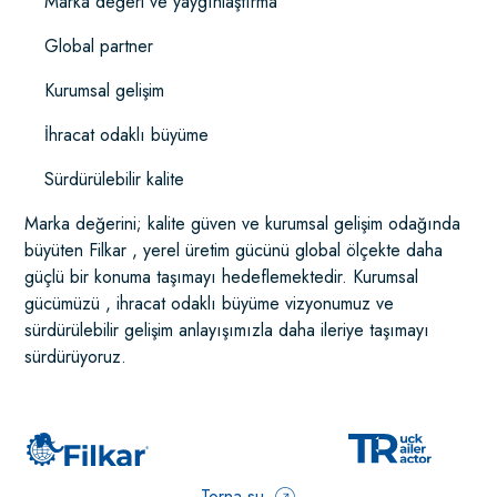
✓
Marka değeri ve yaygınlaştırma
✓
Global partner
✓
Kurumsal gelişim
✓
İhracat odaklı büyüme
✓
Sürdürülebilir kalite
Marka değerini; kalite güven ve kurumsal gelişim odağında
büyüten Filkar , yerel üretim gücünü global ölçekte daha
güçlü bir konuma taşımayı hedeflemektedir. Kurumsal
gücümüzü , ihracat odaklı büyüme vizyonumuz ve
sürdürülebilir gelişim anlayışımızla daha ileriye taşımayı
sürdürüyoruz.
Torna su