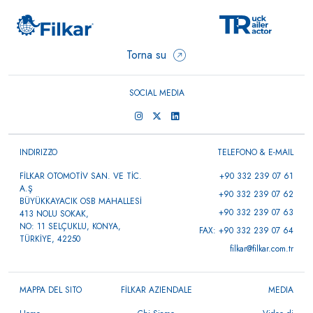
Torna su
SOCIAL MEDIA
INDIRIZZO
TELEFONO & E-MAIL
FİLKAR OTOMOTİV SAN. VE TİC.
+90 332 239 07 61
A.Ş
+90 332 239 07 62
BÜYÜKKAYACIK OSB MAHALLESİ
+90 332 239 07 63
413 NOLU SOKAK,
NO: 11 SELÇUKLU, KONYA,
FAX: +90 332 239 07 64
TÜRKİYE, 42250
filkar@filkar.com.tr
MAPPA DEL SITO
FİLKAR AZIENDALE
MEDIA