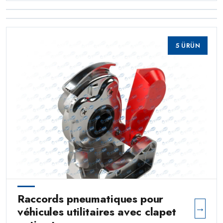
électrovannes pour véhicules
Kits de réparation et vannes de
→
→
commerciaux
vidange d'eau pour véhicules
0 ÜRÜN
commerciaux
0 ÜRÜN
5 ÜRÜN
Raccords pneumatiques pour
→
véhicules utilitaires avec clapet