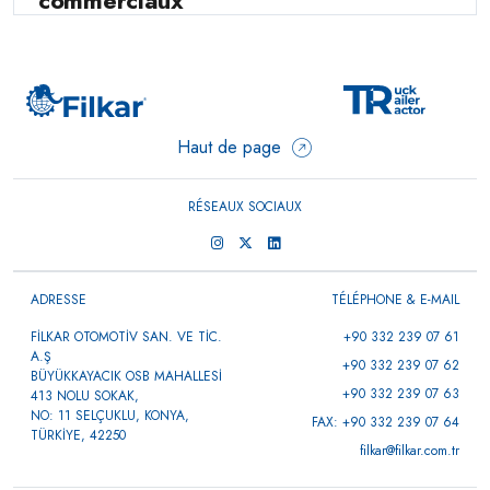
commerciaux
Haut de page
RÉSEAUX SOCIAUX
ADRESSE
TÉLÉPHONE & E-MAIL
FİLKAR OTOMOTİV SAN. VE TİC.
+90 332 239 07 61
A.Ş
+90 332 239 07 62
BÜYÜKKAYACIK OSB MAHALLESİ
+90 332 239 07 63
413 NOLU SOKAK,
NO: 11 SELÇUKLU, KONYA,
FAX: +90 332 239 07 64
TÜRKİYE, 42250
filkar@filkar.com.tr