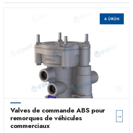
→
de décompression rapide pour
0 ÜRÜN
véhicules utilitaires
0 ÜRÜN
véhicules utilitaires
0 ÜRÜN
6 ÜRÜN
Valves de commande ABS pour
→
remorques de véhicules
commerciaux