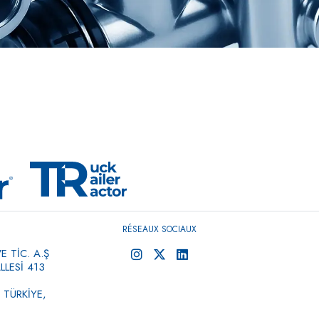
RÉSEAUX SOCIAUX
 TİC. A.Ş
LESİ 413
 TÜRKİYE,