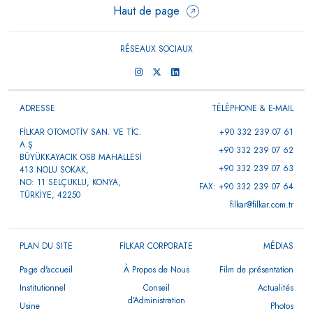
Haut de page
RÉSEAUX SOCIAUX
ADRESSE
TÉLÉPHONE & E-MAIL
FİLKAR OTOMOTİV SAN. VE TİC.
+90 332 239 07 61
A.Ş
+90 332 239 07 62
BÜYÜKKAYACIK OSB MAHALLESİ
+90 332 239 07 63
413 NOLU SOKAK,
NO: 11 SELÇUKLU, KONYA,
FAX: +90 332 239 07 64
TÜRKİYE, 42250
filkar@filkar.com.tr
PLAN DU SITE
FİLKAR CORPORATE
MÉDIAS
Page d'accueil
À Propos de Nous
Film de présentation
Institutionnel
Conseil
Actualités
d’Administration
Usine
Photos