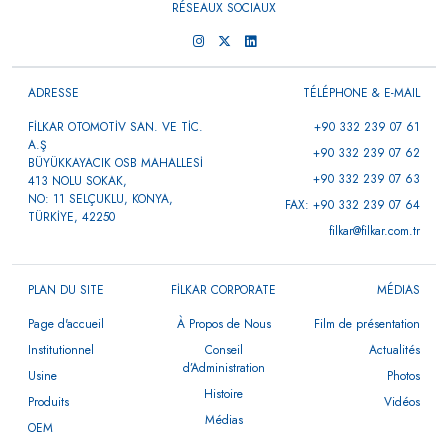
RÉSEAUX SOCIAUX
ADRESSE
TÉLÉPHONE & E-MAIL
FİLKAR OTOMOTİV SAN. VE TİC.
+90 332 239 07 61
A.Ş
+90 332 239 07 62
BÜYÜKKAYACIK OSB MAHALLESİ
+90 332 239 07 63
413 NOLU SOKAK,
NO: 11 SELÇUKLU, KONYA,
FAX: +90 332 239 07 64
TÜRKİYE, 42250
filkar@filkar.com.tr
PLAN DU SITE
FİLKAR CORPORATE
MÉDIAS
Page d'accueil
À Propos de Nous
Film de présentation
Institutionnel
Conseil
Actualités
d’Administration
Usine
Photos
Histoire
Produits
Vidéos
Médias
OEM