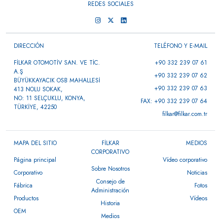
REDES SOCIALES
DIRECCIÓN
TELÉFONO Y E-MAIL
FİLKAR OTOMOTİV SAN. VE TİC.
+90 332 239 07 61
A.Ş
+90 332 239 07 62
BÜYÜKKAYACIK OSB MAHALLESİ
+90 332 239 07 63
413 NOLU SOKAK,
NO: 11 SELÇUKLU, KONYA,
FAX: +90 332 239 07 64
TÜRKİYE, 42250
filkar@filkar.com.tr
MAPA DEL SITIO
FİLKAR
MEDIOS
CORPORATIVO
Página principal
Vídeo corporativo
Sobre Nosotros
Corporativo
Noticias
Consejo de
Fábrica
Fotos
Administración
Productos
Vídeos
Historia
OEM
Medios