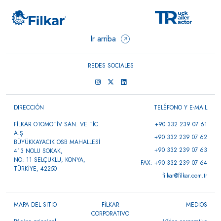
Ir arriba
REDES SOCIALES
DIRECCIÓN
TELÉFONO Y E-MAIL
FİLKAR OTOMOTİV SAN. VE TİC.
+90 332 239 07 61
A.Ş
+90 332 239 07 62
BÜYÜKKAYACIK OSB MAHALLESİ
+90 332 239 07 63
413 NOLU SOKAK,
NO: 11 SELÇUKLU, KONYA,
FAX: +90 332 239 07 64
TÜRKİYE, 42250
filkar@filkar.com.tr
MAPA DEL SITIO
FİLKAR
MEDIOS
CORPORATIVO