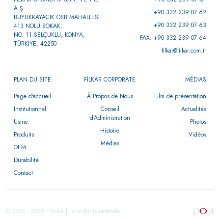
A.Ş
+90 332 239 07 62
BÜYÜKKAYACIK OSB MAHALLESİ
+90 332 239 07 63
413 NOLU SOKAK,
NO: 11 SELÇUKLU, KONYA,
FAX: +90 332 239 07 64
TÜRKİYE, 42250
filkar@filkar.com.tr
PLAN DU SITE
FİLKAR CORPORATE
MÉDIAS
Page d'accueil
À Propos de Nous
Film de présentation
Institutionnel
Conseil
Actualités
d’Administration
Usine
Photos
Histoire
Produits
Vidéos
Médias
OEM
Durabilité
Contact
© 2025 - 2026 FİLKAR | Tous droits réservés.