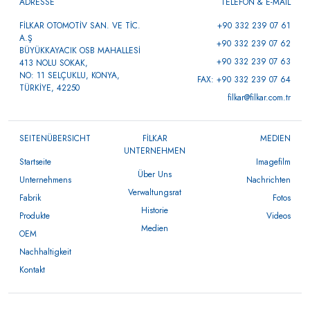
ADRESSE
TELEFON & E-MAIL
FİLKAR OTOMOTİV SAN. VE TİC.
+90 332 239 07 61
A.Ş
+90 332 239 07 62
BÜYÜKKAYACIK OSB MAHALLESİ
+90 332 239 07 63
413 NOLU SOKAK,
NO: 11 SELÇUKLU, KONYA,
FAX: +90 332 239 07 64
TÜRKİYE, 42250
filkar@filkar.com.tr
SEITENÜBERSICHT
FİLKAR
MEDIEN
UNTERNEHMEN
Startseite
Imagefilm
Über Uns
Unternehmens
Nachrichten
Verwaltungsrat
Fabrik
Fotos
Historie
Produkte
Videos
Medien
OEM
Nachhaltigkeit
Kontakt