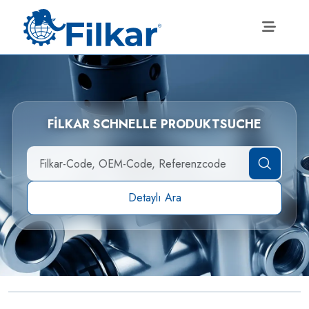
FİLKAR SCHNELLE PRODUKTSUCHE
Detaylı Ara
Hydraulikverstärker für
→
Nutzfahrzeuge