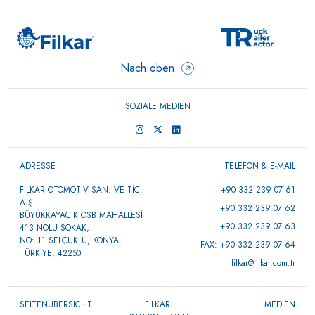
0 ÜRÜN
Nach oben
SOZIALE MEDIEN
ADRESSE
TELEFON & E-MAIL
FİLKAR OTOMOTİV SAN. VE TİC.
+90 332 239 07 61
A.Ş
+90 332 239 07 62
BÜYÜKKAYACIK OSB MAHALLESİ
+90 332 239 07 63
413 NOLU SOKAK,
NO: 11 SELÇUKLU, KONYA,
FAX: +90 332 239 07 64
TÜRKİYE, 42250
filkar@filkar.com.tr
SEITENÜBERSICHT
FİLKAR
MEDIEN